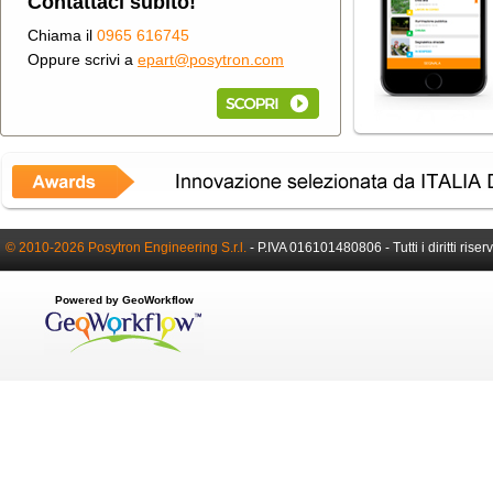
Contattaci subito!
Chiama il
0965 616745
Oppure scrivi a
epart@posytron.com
© 2010-2026 Posytron Engineering S.r.l.
-
P.IVA 016101480806 -
Tutti i diritti riser
Powered by GeoWorkflow