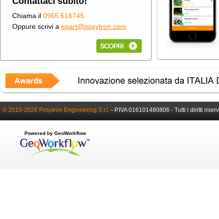
Contattaci subito!
Chiama il
0965 616745
Oppure scrivi a
epart@posytron.com
© 2010-2026 Posytron Engineering S.r.l.
-
P.IVA 016101480806 -
Tutti i diritti riser
Powered by GeoWorkflow