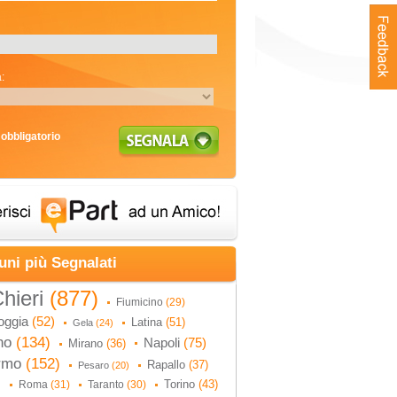
:
obbligatorio
uni più Segnalati
hieri
(877)
Fiumicino
(29)
oggia
(52)
Latina
(51)
Gela
(24)
no
(134)
Napoli
(75)
Mirano
(36)
ermo
(152)
Rapallo
(37)
Pesaro
(20)
Torino
(43)
Roma
(31)
Taranto
(30)
)