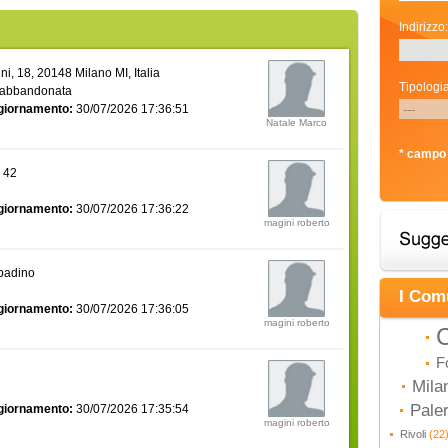
Indirizzo:
i, 18, 20148 Milano MI, Italia
Tipologia
 abbandonata
giornamento:
30/07/2026 17:36:51
Natale Marco
* campo 
a 42
giornamento:
30/07/2026 17:36:22
magini roberto
bbadino
I Com
giornamento:
30/07/2026 17:36:05
magini roberto
C
F
Mila
Pal
giornamento:
30/07/2026 17:35:54
magini roberto
Rivoli
(22