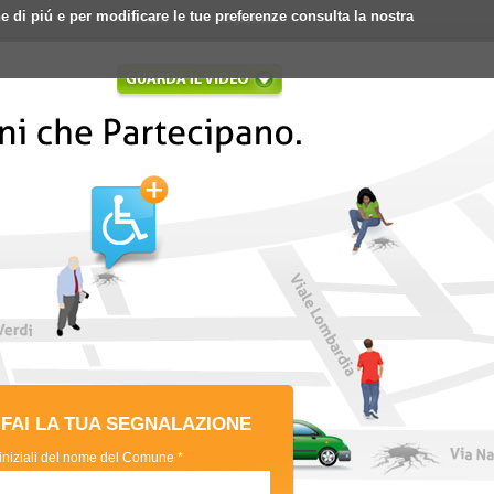
ne di piú e per modificare le tue preferenze consulta la nostra
Login
Registrati
FAI LA TUA SEGNALAZIONE
 iniziali del nome del Comune *