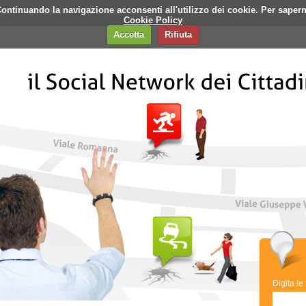
i. Continuando la navigazione acconsenti all'utilizzo dei cookie. Per saper
q
Contatti
Banner
Cookie Policy
Accetta
Rifiuta
Digita le