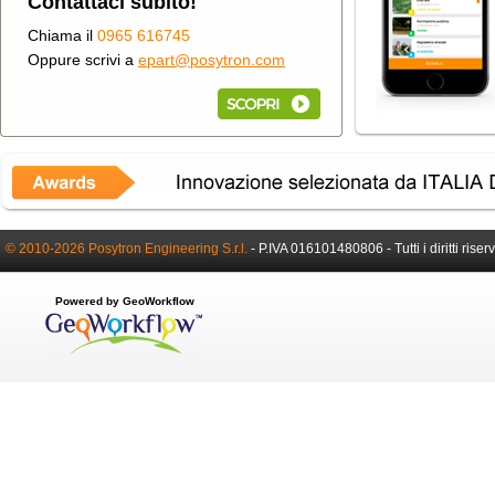
Contattaci subito!
Chiama il
0965 616745
Oppure scrivi a
epart@posytron.com
© 2010-2026 Posytron Engineering S.r.l.
-
P.IVA 016101480806 -
Tutti i diritti riser
Powered by GeoWorkflow