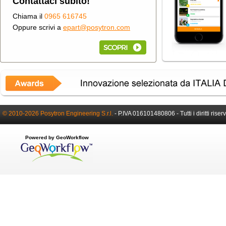
Contattaci subito!
Chiama il
0965 616745
Oppure scrivi a
epart@posytron.com
© 2010-2026 Posytron Engineering S.r.l.
-
P.IVA 016101480806 -
Tutti i diritti riser
Powered by GeoWorkflow