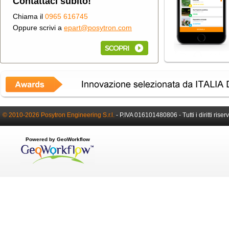
Contattaci subito!
Chiama il
0965 616745
Oppure scrivi a
epart@posytron.com
© 2010-2026 Posytron Engineering S.r.l.
-
P.IVA 016101480806 -
Tutti i diritti riser
Powered by GeoWorkflow