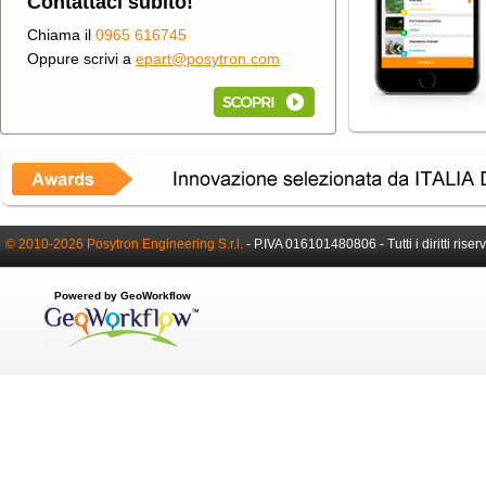
Contattaci subito!
Chiama il
0965 616745
Oppure scrivi a
epart@posytron.com
© 2010-2026 Posytron Engineering S.r.l.
-
P.IVA 016101480806 -
Tutti i diritti riser
Powered by GeoWorkflow