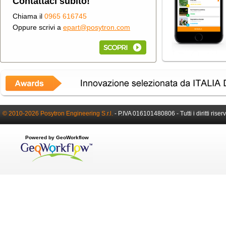
Contattaci subito!
Chiama il
0965 616745
Oppure scrivi a
epart@posytron.com
© 2010-2026 Posytron Engineering S.r.l.
-
P.IVA 016101480806 -
Tutti i diritti riser
Powered by GeoWorkflow