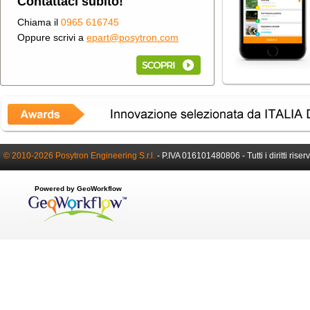
Contattaci subito!
Chiama il
0965 616745
Oppure scrivi a
epart@posytron.com
© 2010-2026 Posytron Engineering S.r.l.
-
P.IVA 016101480806 -
Tutti i diritti riser
Powered by GeoWorkflow