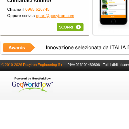
Contattaci subito!
Chiama il
0965 616745
Oppure scrivi a
epart@posytron.com
© 2010-2026 Posytron Engineering S.r.l.
-
P.IVA 016101480806 -
Tutti i diritti riser
Powered by GeoWorkflow