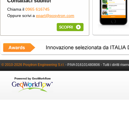
Contattaci subito!
Chiama il
0965 616745
Oppure scrivi a
epart@posytron.com
© 2010-2026 Posytron Engineering S.r.l.
-
P.IVA 016101480806 -
Tutti i diritti riser
Powered by GeoWorkflow