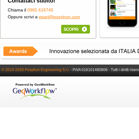
Contattaci subito!
Chiama il
0965 616745
Oppure scrivi a
epart@posytron.com
© 2010-2026 Posytron Engineering S.r.l.
-
P.IVA 016101480806 -
Tutti i diritti riser
Powered by GeoWorkflow