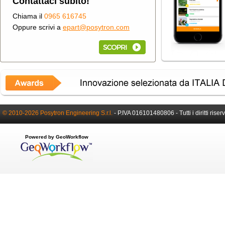
Contattaci subito!
Chiama il
0965 616745
Oppure scrivi a
epart@posytron.com
© 2010-2026 Posytron Engineering S.r.l.
-
P.IVA 016101480806 -
Tutti i diritti riser
Powered by GeoWorkflow