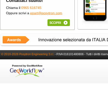
Contattaci subito!
Chiama il
0965 616745
Oppure scrivi a
epart@posytron.com
© 2010-2026 Posytron Engineering S.r.l.
-
P.IVA 016101480806 -
Tutti i diritti riser
Powered by GeoWorkflow