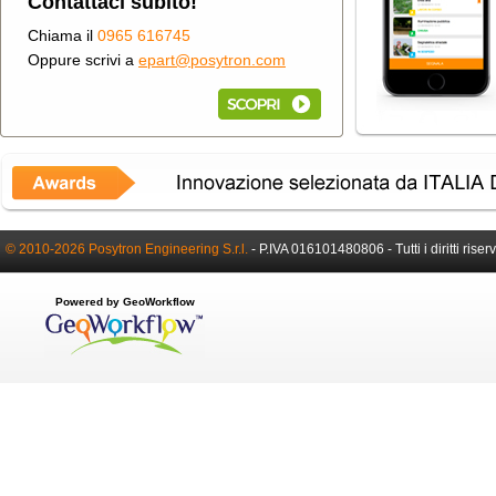
Contattaci subito!
Chiama il
0965 616745
Oppure scrivi a
epart@posytron.com
© 2010-2026 Posytron Engineering S.r.l.
-
P.IVA 016101480806 -
Tutti i diritti riser
Powered by GeoWorkflow