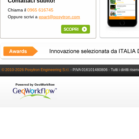
Contattaci subito!
Chiama il
0965 616745
Oppure scrivi a
epart@posytron.com
© 2010-2026 Posytron Engineering S.r.l.
-
P.IVA 016101480806 -
Tutti i diritti riser
Powered by GeoWorkflow