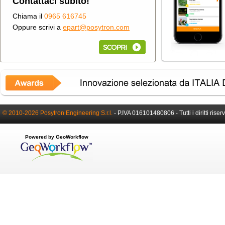
Contattaci subito!
Chiama il
0965 616745
Oppure scrivi a
epart@posytron.com
© 2010-2026 Posytron Engineering S.r.l.
-
P.IVA 016101480806 -
Tutti i diritti riser
Powered by GeoWorkflow