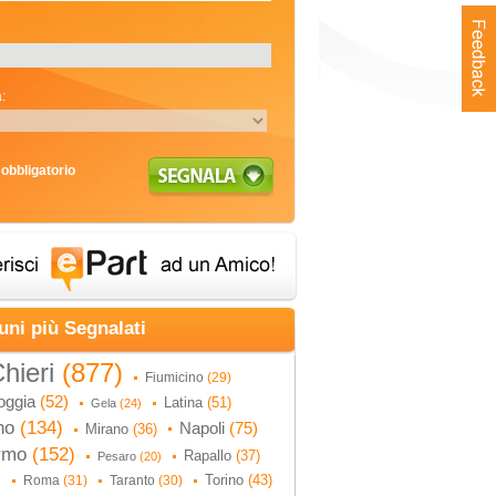
:
obbligatorio
uni più Segnalati
hieri
(877)
Fiumicino
(29)
oggia
(52)
Latina
(51)
Gela
(24)
no
(134)
Napoli
(75)
Mirano
(36)
ermo
(152)
Rapallo
(37)
Pesaro
(20)
Torino
(43)
Roma
(31)
Taranto
(30)
)