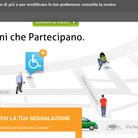
ne di piú e per modificare le tue preferenze consulta la nostra
Login
Registrati
FAI LA TUA SEGNALAZIONE
 iniziali del nome del Comune *