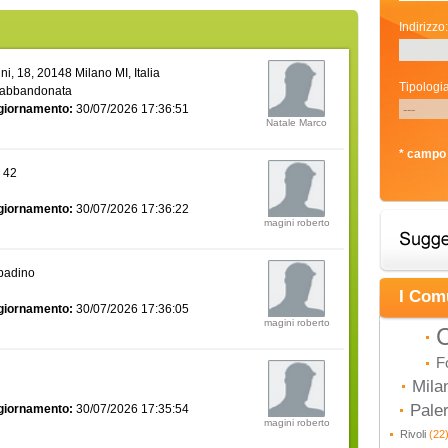
Indirizzo:
i, 18, 20148 Milano MI, Italia
Tipologia
 abbandonata
giornamento:
30/07/2026 17:36:51
Natale Marco
* campo 
a 42
giornamento:
30/07/2026 17:36:22
magini roberto
bbadino
I Com
giornamento:
30/07/2026 17:36:05
magini roberto
C
F
Mila
Pal
giornamento:
30/07/2026 17:35:54
magini roberto
Rivoli
(22