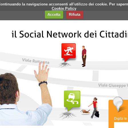
i. Continuando la navigazione acconsenti all'utilizzo dei cookie. Per saper
q
Contatti
Banner
Cookie Policy
Accetta
Rifiuta
Digita le