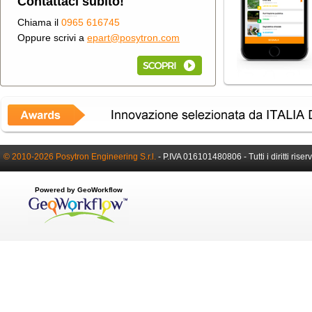
Contattaci subito!
Chiama il
0965 616745
Oppure scrivi a
epart@posytron.com
© 2010-2026 Posytron Engineering S.r.l.
-
P.IVA 016101480806 -
Tutti i diritti riser
Powered by GeoWorkflow