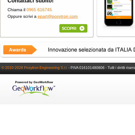
Contattaci subito!
Chiama il
0965 616745
Oppure scrivi a
epart@posytron.com
© 2010-2026 Posytron Engineering S.r.l.
-
P.IVA 016101480806 -
Tutti i diritti riser
Powered by GeoWorkflow