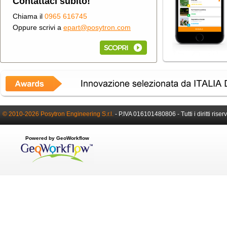
Contattaci subito!
Chiama il
0965 616745
Oppure scrivi a
epart@posytron.com
© 2010-2026 Posytron Engineering S.r.l.
-
P.IVA 016101480806 -
Tutti i diritti riser
Powered by GeoWorkflow