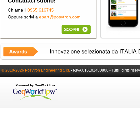
Contattaci subito!
Chiama il
0965 616745
Oppure scrivi a
epart@posytron.com
© 2010-2026 Posytron Engineering S.r.l.
-
P.IVA 016101480806 -
Tutti i diritti riser
Powered by GeoWorkflow