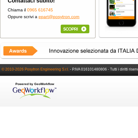
Contattaci subito!
Chiama il
0965 616745
Oppure scrivi a
epart@posytron.com
© 2010-2026 Posytron Engineering S.r.l.
-
P.IVA 016101480806 -
Tutti i diritti riser
Powered by GeoWorkflow