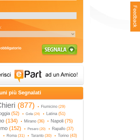
:
obbligatorio
uni più Segnalati
hieri
(877)
Fiumicino
(29)
oggia
(52)
Latina
(51)
Gela
(24)
no
(134)
Napoli
(75)
Mirano
(36)
ermo
(152)
Rapallo
(37)
Pesaro
(20)
Torino
(43)
Roma
(31)
Taranto
(30)
)