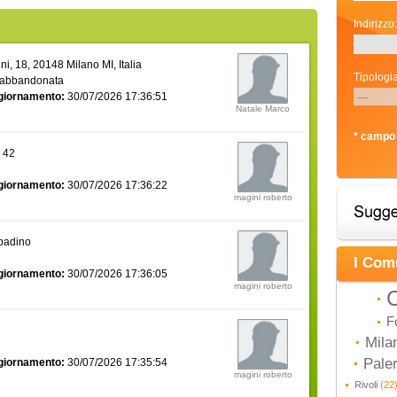
Indirizzo:
i, 18, 20148 Milano MI, Italia
Tipologia
 abbandonata
giornamento:
30/07/2026 17:36:51
Natale Marco
* campo 
a 42
giornamento:
30/07/2026 17:36:22
magini roberto
bbadino
I Com
giornamento:
30/07/2026 17:36:05
magini roberto
C
F
Mila
Pal
giornamento:
30/07/2026 17:35:54
magini roberto
Rivoli
(22