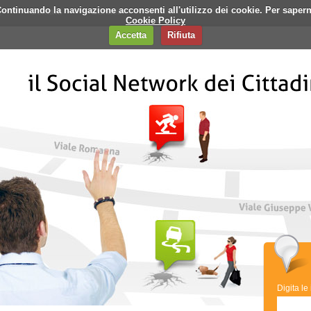
i. Continuando la navigazione acconsenti all'utilizzo dei cookie. Per saper
q
Contatti
Banner
Cookie Policy
Accetta
Rifiuta
Digita le