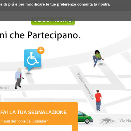
ne di piú e per modificare le tue preferenze consulta la nostra
Login
Registrati
FAI LA TUA SEGNALAZIONE
 iniziali del nome del Comune *