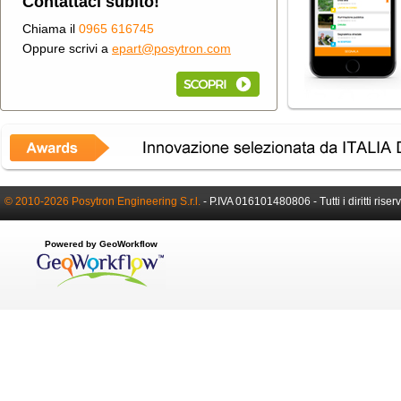
Contattaci subito!
Chiama il
0965 616745
Oppure scrivi a
epart@posytron.com
© 2010-2026 Posytron Engineering S.r.l.
-
P.IVA 016101480806 -
Tutti i diritti riser
Powered by GeoWorkflow