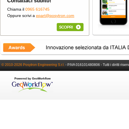
Contattaci subito!
Chiama il
0965 616745
Oppure scrivi a
epart@posytron.com
© 2010-2026 Posytron Engineering S.r.l.
-
P.IVA 016101480806 -
Tutti i diritti riser
Powered by GeoWorkflow