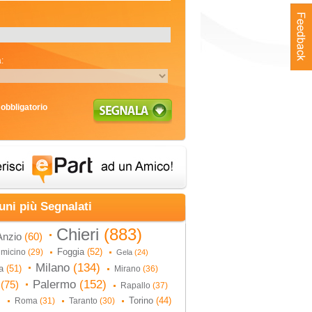
:
obbligatorio
uni più Segnalati
Chieri
(883)
Anzio
(60)
Foggia
(52)
umicino
(29)
Gela
(24)
Milano
(134)
na
(51)
Mirano
(36)
Palermo
(152)
i
(75)
Rapallo
(37)
Torino
(44)
Roma
(31)
Taranto
(30)
)