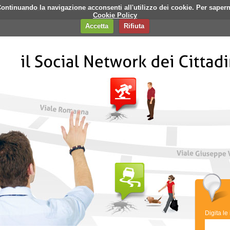
i. Continuando la navigazione acconsenti all'utilizzo dei cookie. Per saper
q
Contatti
Banner
Cookie Policy
Accetta
Rifiuta
Digita le