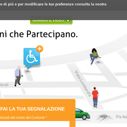
ne di piú e per modificare le tue preferenze consulta la nostra
Login
Registrati
FAI LA TUA SEGNALAZIONE
 iniziali del nome del Comune *