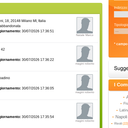
Indirizzo:
i, 18, 20148 Milano MI, Italia
Tipologia
 abbandonata
giornamento:
30/07/2026 17:36:51
Natale Marco
* campo 
a 42
giornamento:
30/07/2026 17:36:22
magini roberto
bbadino
I Com
giornamento:
30/07/2026 17:36:05
magini roberto
Fi
Lati
Napol
giornamento:
30/07/2026 17:35:54
magini roberto
Rivoli
(22