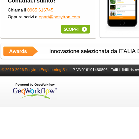
Contattaci subito!
Chiama il
0965 616745
Oppure scrivi a
epart@posytron.com
© 2010-2026 Posytron Engineering S.r.l.
-
P.IVA 016101480806 -
Tutti i diritti riser
Powered by GeoWorkflow