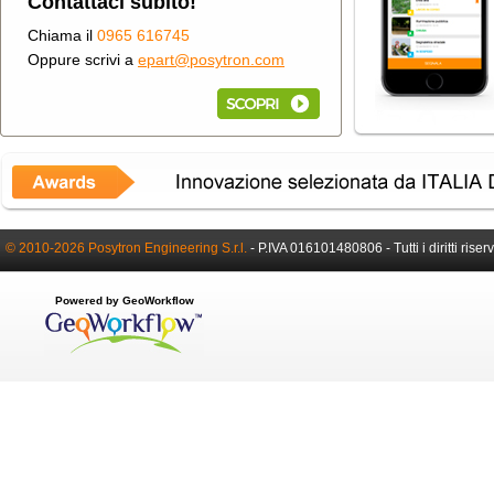
Contattaci subito!
Chiama il
0965 616745
Oppure scrivi a
epart@posytron.com
© 2010-2026 Posytron Engineering S.r.l.
-
P.IVA 016101480806 -
Tutti i diritti riser
Powered by GeoWorkflow