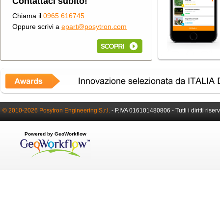
Contattaci subito!
Chiama il
0965 616745
Oppure scrivi a
epart@posytron.com
© 2010-2026 Posytron Engineering S.r.l.
-
P.IVA 016101480806 -
Tutti i diritti riser
Powered by GeoWorkflow