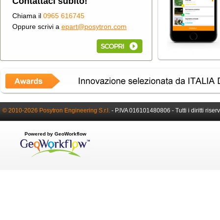
Contattaci subito!
Chiama il
0965 616745
Oppure scrivi a
epart@posytron.com
© 2010-2026 Posytron Engineering S.r.l.
-
P.IVA 016101480806 -
Tutti i diritti riser
Powered by GeoWorkflow