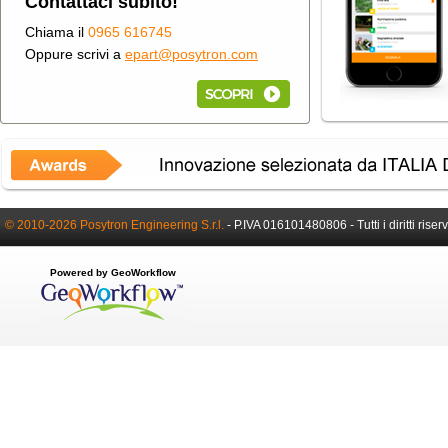
Contattaci subito!
Chiama il
0965 616745
Oppure scrivi a
epart@posytron.com
© 2010-2026 Posytron Engineering S.r.l.
-
P.IVA 016101480806 -
Tutti i diritti riser
Powered by GeoWorkflow