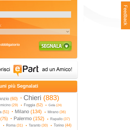
:
obbligatorio
uni più Segnalati
Chieri
(883)
Anzio
(60)
Foggia
(52)
umicino
(29)
Gela
(24)
Milano
(134)
na
(51)
Mirano
(36)
Palermo
(152)
i
(75)
Rapallo
(37)
Torino
(44)
Roma
(31)
Taranto
(30)
)