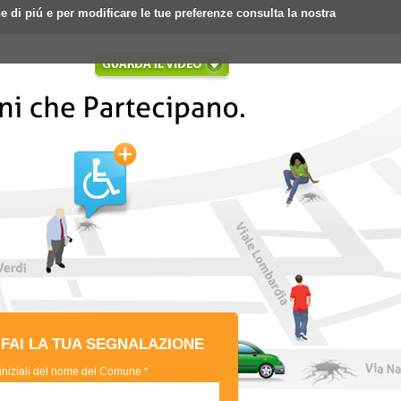
ne di piú e per modificare le tue preferenze consulta la nostra
Login
Registrati
FAI LA TUA SEGNALAZIONE
 iniziali del nome del Comune *