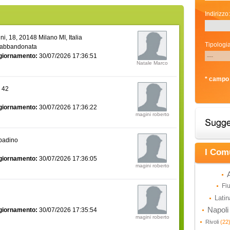
Indirizzo:
i, 18, 20148 Milano MI, Italia
Tipologia
 abbandonata
giornamento:
30/07/2026 17:36:51
Natale Marco
* campo 
a 42
giornamento:
30/07/2026 17:36:22
magini roberto
bbadino
I Com
giornamento:
30/07/2026 17:36:05
magini roberto
Fi
Lati
Napol
giornamento:
30/07/2026 17:35:54
magini roberto
Rivoli
(22