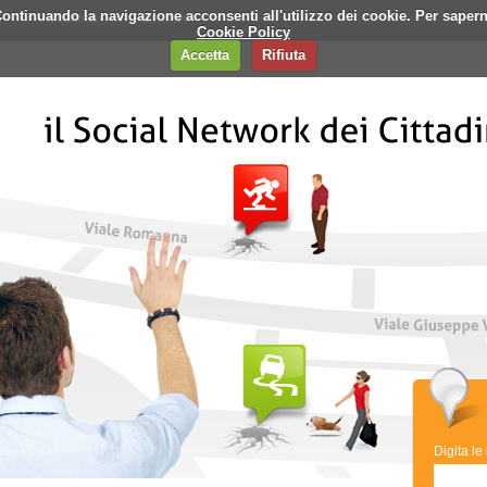
i. Continuando la navigazione acconsenti all'utilizzo dei cookie. Per saper
q
Contatti
Banner
Cookie Policy
Accetta
Rifiuta
Digita le