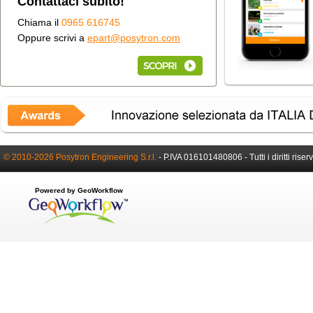
Contattaci subito!
Chiama il
0965 616745
Oppure scrivi a
epart@posytron.com
© 2010-2026 Posytron Engineering S.r.l.
-
P.IVA 016101480806 -
Tutti i diritti riser
Powered by GeoWorkflow