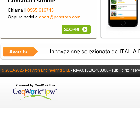
Contattaci subito!
Chiama il
0965 616745
Oppure scrivi a
epart@posytron.com
© 2010-2026 Posytron Engineering S.r.l.
-
P.IVA 016101480806 -
Tutti i diritti riser
Powered by GeoWorkflow