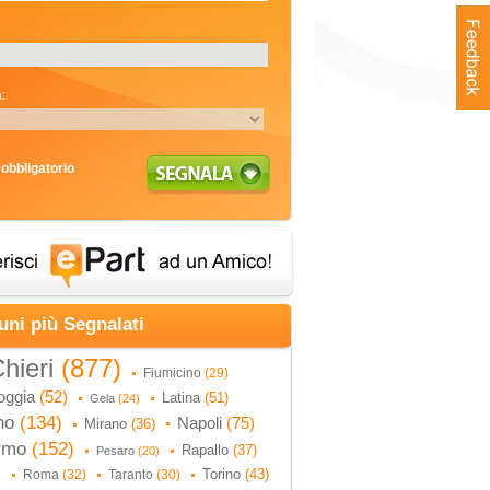
:
obbligatorio
uni più Segnalati
hieri
(877)
Fiumicino
(29)
oggia
(52)
Latina
(51)
Gela
(24)
no
(134)
Napoli
(75)
Mirano
(36)
ermo
(152)
Rapallo
(37)
Pesaro
(20)
Torino
(43)
Roma
(32)
Taranto
(30)
)