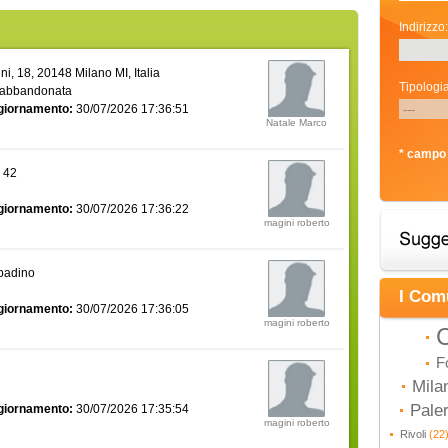
Indirizzo:
i, 18, 20148 Milano MI, Italia
Tipologia
 abbandonata
giornamento:
30/07/2026 17:36:51
Natale Marco
* campo 
a 42
giornamento:
30/07/2026 17:36:22
magini roberto
bbadino
I Com
giornamento:
30/07/2026 17:36:05
magini roberto
C
F
Mila
Pal
giornamento:
30/07/2026 17:35:54
magini roberto
Rivoli
(22