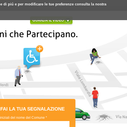
ne di piú e per modificare le tue preferenze consulta la nostra
Login
Registrati
FAI LA TUA SEGNALAZIONE
 iniziali del nome del Comune *