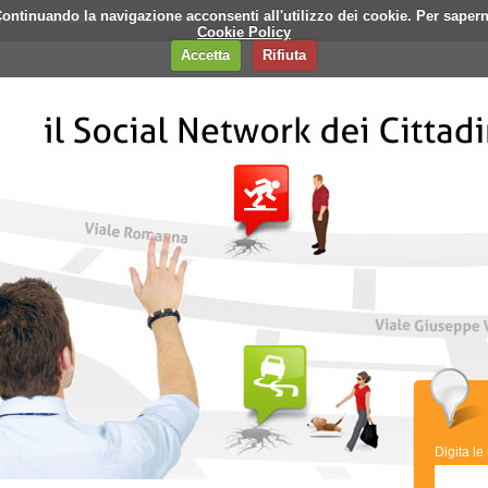
i. Continuando la navigazione acconsenti all'utilizzo dei cookie. Per saper
q
Contatti
Banner
Cookie Policy
Accetta
Rifiuta
Digita le