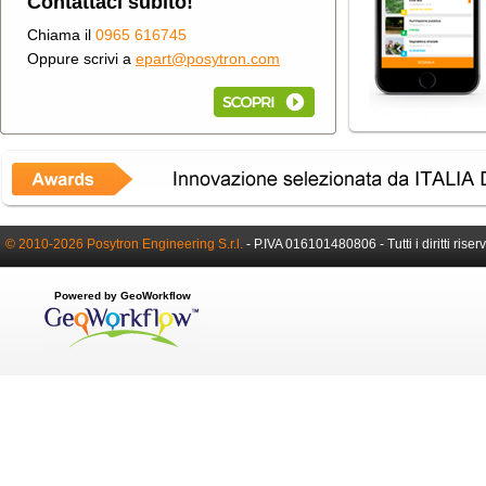
Contattaci subito!
Chiama il
0965 616745
Oppure scrivi a
epart@posytron.com
© 2010-2026 Posytron Engineering S.r.l.
-
P.IVA 016101480806 -
Tutti i diritti riser
Powered by GeoWorkflow