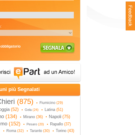
:
obbligatorio
uni più Segnalati
hieri
(875)
Fiumicino
(29)
oggia
(52)
Latina
(51)
Gela
(24)
no
(134)
Napoli
(75)
Mirano
(36)
ermo
(152)
Rapallo
(37)
Pesaro
(20)
Torino
(43)
Roma
(32)
Taranto
(30)
)