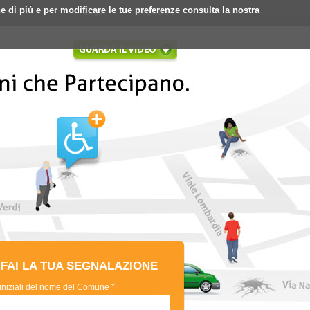
ne di piú e per modificare le tue preferenze consulta la nostra
Login
Registrati
FAI LA TUA SEGNALAZIONE
 iniziali del nome del Comune *