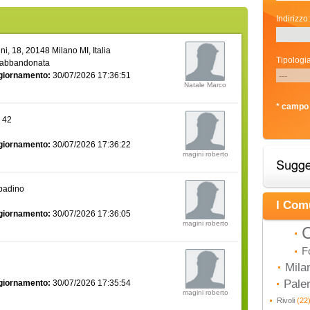
Indirizzo:
i, 18, 20148 Milano MI, Italia
Tipologia
 abbandonata
giornamento:
30/07/2026 17:36:51
Natale Marco
* campo 
a 42
giornamento:
30/07/2026 17:36:22
magini roberto
bbadino
I Com
giornamento:
30/07/2026 17:36:05
magini roberto
C
F
Mila
Pal
giornamento:
30/07/2026 17:35:54
magini roberto
Rivoli
(22