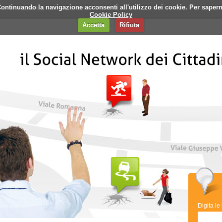
i. Continuando la navigazione acconsenti all'utilizzo dei cookie. Per saper
q
Contatti
Banner
Cookie Policy
Accetta
Rifiuta
Digita le