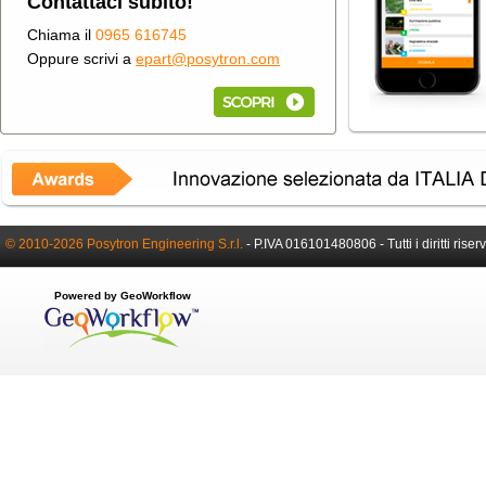
Contattaci subito!
Chiama il
0965 616745
Oppure scrivi a
epart@posytron.com
© 2010-2026 Posytron Engineering S.r.l.
-
P.IVA 016101480806 -
Tutti i diritti riser
Powered by GeoWorkflow