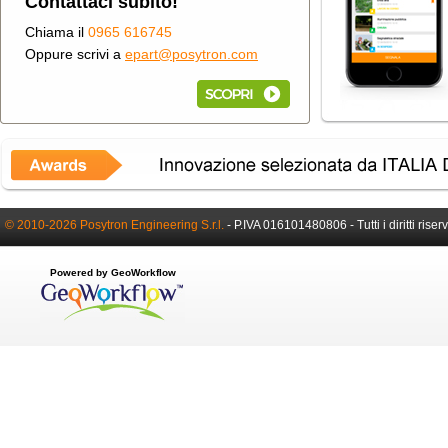
Contattaci subito!
Chiama il
0965 616745
Oppure scrivi a
epart@posytron.com
© 2010-2026 Posytron Engineering S.r.l.
-
P.IVA 016101480806 -
Tutti i diritti riser
Powered by GeoWorkflow