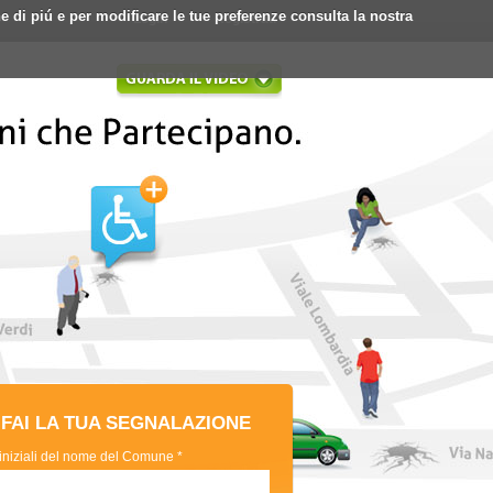
ne di piú e per modificare le tue preferenze consulta la nostra
Login
Registrati
FAI LA TUA SEGNALAZIONE
 iniziali del nome del Comune *