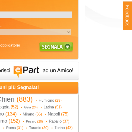
:
obbligatorio
uni più Segnalati
hieri
(883)
Fiumicino
(29)
oggia
(52)
Latina
(51)
Gela
(24)
no
(134)
Napoli
(75)
Mirano
(36)
ermo
(152)
Rapallo
(37)
Pesaro
(20)
Torino
(43)
Roma
(31)
Taranto
(30)
)