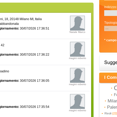
Indirizzo:
i, 18, 20148 Milano MI, Italia
Tipologia
 abbandonata
giornamento:
30/07/2026 17:36:51
Natale Marco
* campo 
a 42
giornamento:
30/07/2026 17:36:22
magini roberto
bbadino
I Com
giornamento:
30/07/2026 17:36:05
magini roberto
C
F
Mila
Pal
giornamento:
30/07/2026 17:35:54
magini roberto
Rivoli
(22