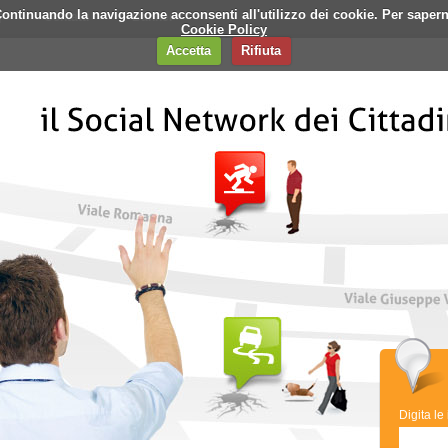
i. Continuando la navigazione acconsenti all'utilizzo dei cookie. Per saper
q
Contatti
Banner
Cookie Policy
Accetta
Rifiuta
Digita le