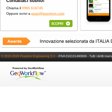
Contattaci subito!
Chiama il
0965 616745
Oppure scrivi a
epart@posytron.com
© 2010-2026 Posytron Engineering S.r.l.
-
P.IVA 016101480806 -
Tutti i diritti riser
Powered by GeoWorkflow