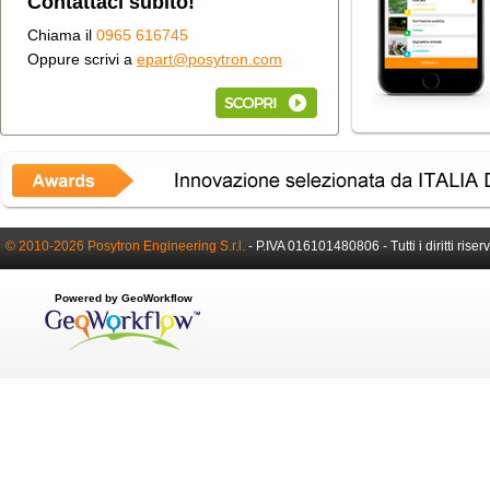
Contattaci subito!
Chiama il
0965 616745
Oppure scrivi a
epart@posytron.com
© 2010-2026 Posytron Engineering S.r.l.
-
P.IVA 016101480806 -
Tutti i diritti riser
Powered by GeoWorkflow