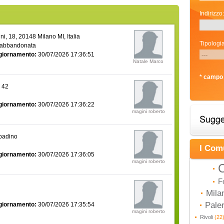
Indirizzo:
i, 18, 20148 Milano MI, Italia
Tipologia
 abbandonata
giornamento:
30/07/2026 17:36:51
Natale Marco
* campo 
a 42
giornamento:
30/07/2026 17:36:22
magini roberto
bbadino
I Com
giornamento:
30/07/2026 17:36:05
magini roberto
C
F
Mila
Pal
giornamento:
30/07/2026 17:35:54
magini roberto
Rivoli
(22