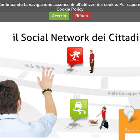
i. Continuando la navigazione acconsenti all'utilizzo dei cookie. Per saper
q
Contatti
Banner
Cookie Policy
Accetta
Rifiuta
Digita le