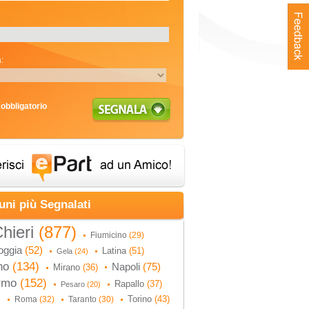
:
obbligatorio
uni più Segnalati
hieri
(877)
Fiumicino
(29)
oggia
(52)
Latina
(51)
Gela
(24)
no
(134)
Napoli
(75)
Mirano
(36)
ermo
(152)
Rapallo
(37)
Pesaro
(20)
Torino
(43)
Roma
(32)
Taranto
(30)
)