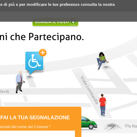
ne di piú e per modificare le tue preferenze consulta la nostra
Login
Registrati
FAI LA TUA SEGNALAZIONE
 iniziali del nome del Comune *