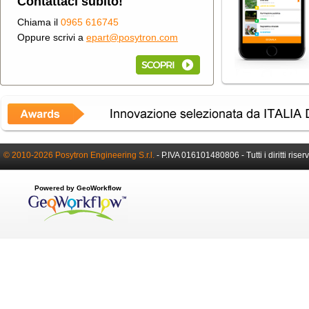
Contattaci subito!
Chiama il
0965 616745
Oppure scrivi a
epart@posytron.com
© 2010-2026 Posytron Engineering S.r.l.
-
P.IVA 016101480806 -
Tutti i diritti riser
Powered by GeoWorkflow