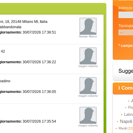
Indirizzo:
i, 18, 20148 Milano MI, Italia
Tipologia
 abbandonata
giornamento:
30/07/2026 17:36:51
Natale Marco
* campo 
a 42
giornamento:
30/07/2026 17:36:22
magini roberto
bbadino
I Com
giornamento:
30/07/2026 17:36:05
magini roberto
Fi
Lati
Napol
giornamento:
30/07/2026 17:35:54
magini roberto
Rivoli
(22