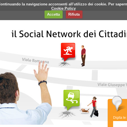
i. Continuando la navigazione acconsenti all'utilizzo dei cookie. Per saper
q
Contatti
Banner
Cookie Policy
Accetta
Rifiuta
Digita le