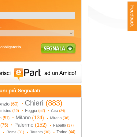
:
obbligatorio
uni più Segnalati
Chieri
(883)
Anzio
(60)
Foggia
(52)
umicino
(29)
Gela
(24)
Milano
(134)
na
(51)
Mirano
(36)
Palermo
(152)
i
(75)
Rapallo
(37)
Torino
(44)
Roma
(31)
Taranto
(30)
)