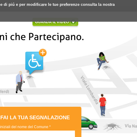
ne di piú e per modificare le tue preferenze consulta la nostra
Login
Registrati
FAI LA TUA SEGNALAZIONE
 iniziali del nome del Comune *