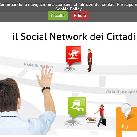
i. Continuando la navigazione acconsenti all'utilizzo dei cookie. Per saper
q
Contatti
Banner
Cookie Policy
Accetta
Rifiuta
Digita le