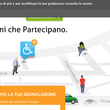
ne di piú e per modificare le tue preferenze consulta la nostra
Login
Registrati
FAI LA TUA SEGNALAZIONE
 iniziali del nome del Comune *