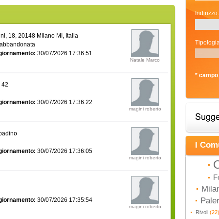
Indirizzo:
i, 18, 20148 Milano MI, Italia
Tipologia
 abbandonata
giornamento:
30/07/2026 17:36:51
Natale Marco
* campo 
a 42
giornamento:
30/07/2026 17:36:22
magini roberto
bbadino
I Com
giornamento:
30/07/2026 17:36:05
magini roberto
C
F
Mila
Pal
giornamento:
30/07/2026 17:35:54
magini roberto
Rivoli
(22