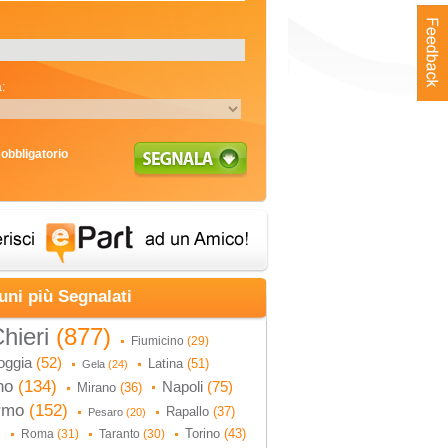
:
obbligatorio
uni più Segnalati
hieri
(877)
Fiumicino
(29)
oggia
(52)
Latina
(51)
Gela
(24)
no
(134)
Napoli
(75)
Mirano
(36)
ermo
(152)
Rapallo
(37)
Pesaro
(20)
Torino
(43)
Roma
(31)
Taranto
(30)
)