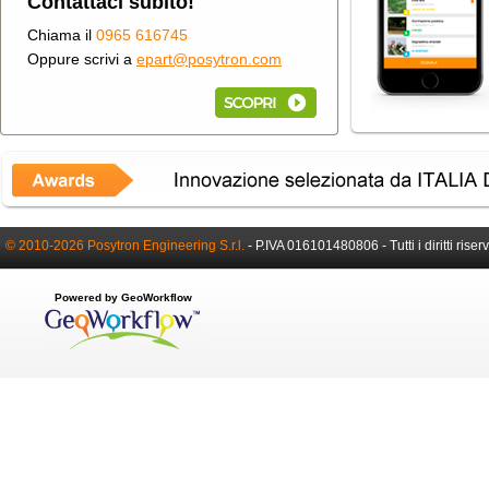
Contattaci subito!
Chiama il
0965 616745
Oppure scrivi a
epart@posytron.com
© 2010-2026 Posytron Engineering S.r.l.
-
P.IVA 016101480806 -
Tutti i diritti riser
Powered by GeoWorkflow