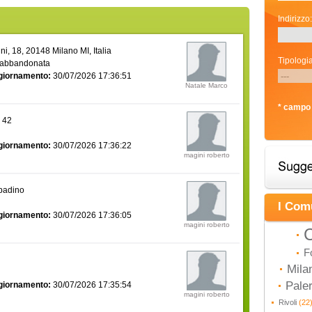
Indirizzo:
i, 18, 20148 Milano MI, Italia
Tipologia
 abbandonata
giornamento:
30/07/2026 17:36:51
Natale Marco
* campo 
a 42
giornamento:
30/07/2026 17:36:22
magini roberto
bbadino
I Com
giornamento:
30/07/2026 17:36:05
magini roberto
C
F
Mila
Pal
giornamento:
30/07/2026 17:35:54
magini roberto
Rivoli
(22