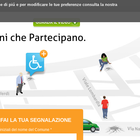
ne di piú e per modificare le tue preferenze consulta la nostra
Login
Registrati
FAI LA TUA SEGNALAZIONE
 iniziali del nome del Comune *