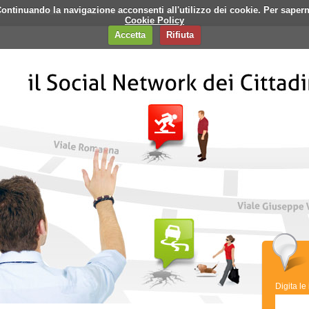
i. Continuando la navigazione acconsenti all'utilizzo dei cookie. Per saper
q
Contatti
Banner
Cookie Policy
Accetta
Rifiuta
Digita le