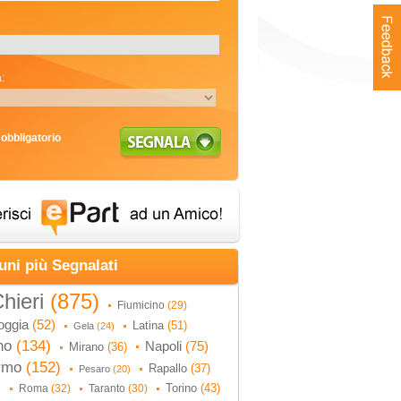
:
obbligatorio
uni più Segnalati
hieri
(875)
Fiumicino
(29)
oggia
(52)
Latina
(51)
Gela
(24)
no
(134)
Napoli
(75)
Mirano
(36)
ermo
(152)
Rapallo
(37)
Pesaro
(20)
Torino
(43)
Roma
(32)
Taranto
(30)
)