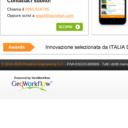
Contattaci subito!
Chiama il
0965 616745
Oppure scrivi a
epart@posytron.com
© 2010-2026 Posytron Engineering S.r.l.
-
P.IVA 016101480806 -
Tutti i diritti riser
Powered by GeoWorkflow